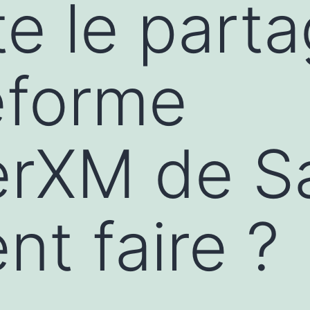
e le parta
teforme
erXM de Sa
t faire ?