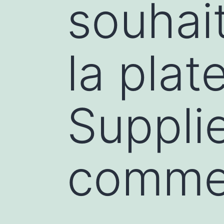
souhait
la pla
Suppli
commen