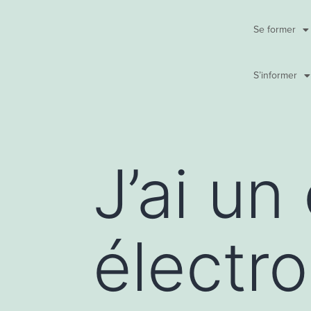
Se former
S’informer
J’ai un
électro