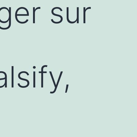
ger sur
lsify,