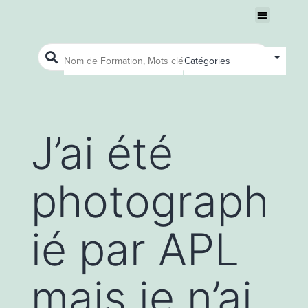
Nous connaître
Ouvrir le menu
Ouvrir le menu
J’ai été
photograph
ié par APL
mais je n’ai