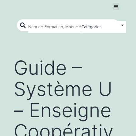
Nous connaître
Ouvrir le menu
Ouvrir le menu
Guide –
Système U
– Enseigne
Coopérativ