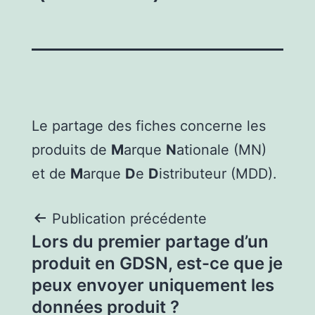
Le partage des fiches concerne les
produits de
M
arque
N
ationale (MN)
et de
M
arque
D
e
D
istributeur (MDD).
Publication précédente
Lors du premier partage d’un
produit en GDSN, est-ce que je
peux envoyer uniquement les
données produit ?