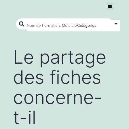
Nous connaître
Ouvrir le menu
Ouvrir le menu
Le partage
des fiches
concerne-
t-il