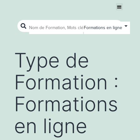
Nous connaître
Ouvrir le menu
Ouvrir le menu
Type de
Formation :
Formations
en ligne