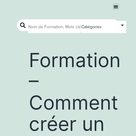
Nous connaître
Ouvrir le menu
Ouvrir le menu
Formation
–
Comment
créer un